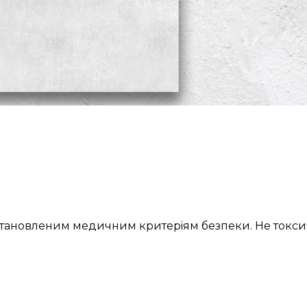
 встановленим медичним критерiям безпеки. Не токсич