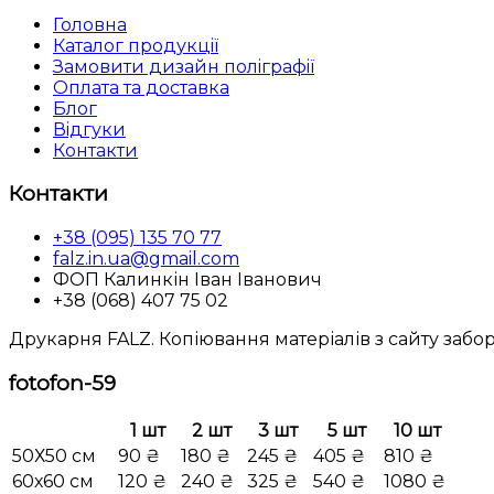
Головна
Каталог продукцiї
Замовити дизайн полiграфiї
Оплата та доставка
Блог
Вiдгуки
Контакти
Контакти
+38 (095) 135 70 77
falz.in.ua@gmail.com
ФОП Калинкін Іван Іванович
+38 (068) 407 75 02
Друкарня FALZ. Копіювання матеріалів з сайту забо
fotofon-59
1 шт
2 шт
3 шт
5 шт
10 шт
50Х50 см
90 ₴
180 ₴
245 ₴
405 ₴
810 ₴
60х60 см
120 ₴
240 ₴
325 ₴
540 ₴
1080 ₴