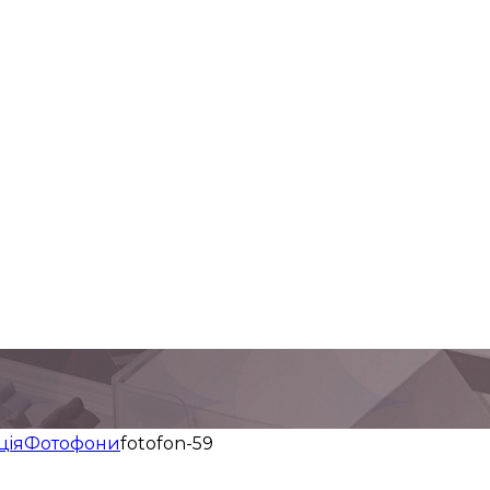
цiя
Фотофони
fotofon-59