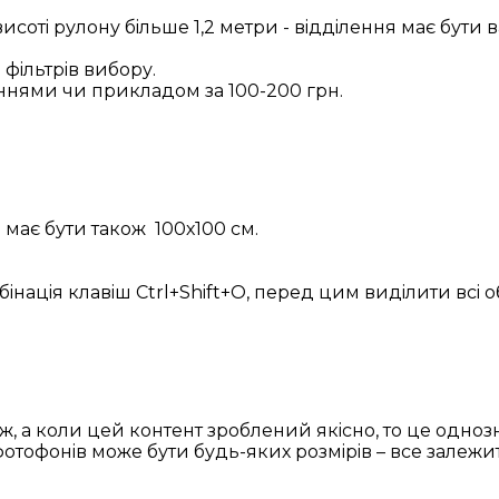
сотi рулону бiльше 1,2 метри - вiддiлення має бути 
фiльтрiв вибору.
нями чи прикладом за 100-200 грн.
л має бути також 100х100 см.
бiнацiя клавiш Ctrl+Shift+O, перед цим видiлити всi о
даж, а коли цей контент зроблений якiсно, то це одн
отофонiв може бути будь-яких розмiрiв – все залежит