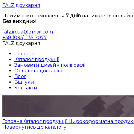
FALZ друкарня
Приймаємо замовлення
7 днiв
на тиждень он-лайн
Без вихiдних!
falz.in.ua@gmail.com
+38 (095) 135 7077
FALZ друкарня
Головна
Каталог продукцiї
Замовити дизайн полiграфiї
Оплата та доставка
Блог
Вiдгуки
Контакти
Головна
Каталог продукцiї
Широкоформатна продук
Повернутись до каталогу