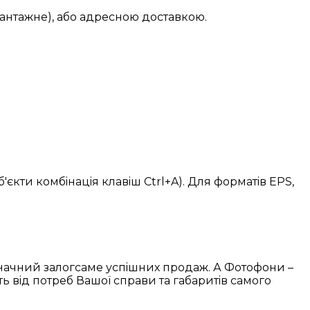
вантажне), або адресною доставкою.
б'єкти комбiнацiя клавiш Ctrl+A). Для форматiв EPS,
означний залогсаме успiшних продаж. А Фотофони –
ь вiд потреб Вашої справи та габаритiв самого