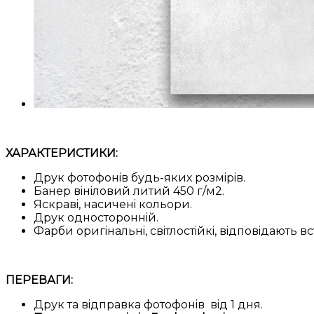
ХАРАКТЕРИСТИКИ:
Друк фотофонiв будь-яких розмiрiв.
Банер вiнiловий литий 450 г/м2.
Яскравi, насиченi кольори.
Друк одностороннiй.
Фарби оригiнальнi, свiтлостiйкi, вiдповiдають
ПЕРЕВАГИ:
Друк та вiдправка фотофонiв вiд 1 дня.