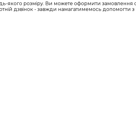
ь-якого розмiру. Ви можете оформити замовлення он
ротнiй дзвiнок - завжди намагатимемось допомогти з