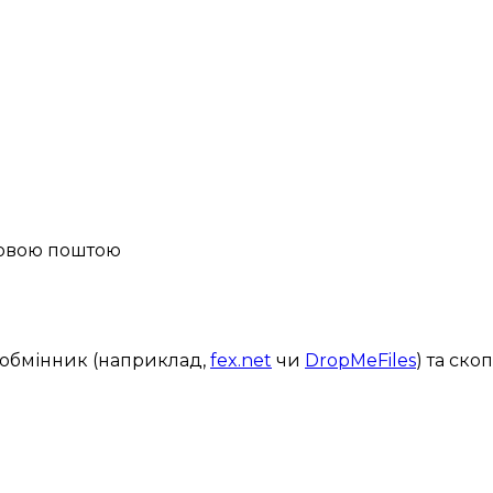
Новою поштою
ообмінник (наприклад,
fex.net
чи
DropMeFiles
) та ско