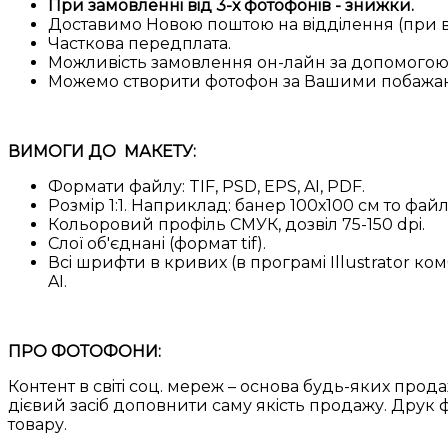
При замовленнi вiд 3-х фотофонiв - знижки.
Доставимо Новою поштою на вiддiлення (при ви
Часткова передплата.
Можливiсть замовлення он-лайн за допомогою 
Можемо створити фотофон за Вашими побажан
ВИМОГИ ДО МАКЕТУ:
Формати файлу: TIF, PSD, EPS, AI, PDF.
Розмiр 1:1. Наприклад: банер 100х100 см то фай
Кольоровий профiль СМУК, дозвiл 75-150 dpi.
Слої об'єднанi (формат tif).
Всi шрифти в кривих (в програмi Illustrator ком
AI.
ПРО ФОТОФОНИ:
Контент в свiтi соц. мереж – основа будь-яких про
дiєвий засiб доповнити саму якiсть продажу. Друк ф
товару.