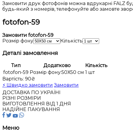
Замовити друк фотофонiв можна вдрукарнi FALZ буд
будь-який з номерiв, телефонуйте або замовте зво
fotofon-59
Замовити fotofon-59
Розмiр фону
Кількість
Деталі замовлення
Тип
Додатково
Кількість
fotofon-59
Розмiр фону:50Х50 см
1 шт
Вартість:
90₴
⚡ Швидко замовити
Замовити
ДОСТАВКА ПО УКРАЇНI
РIЗНI РОЗМIРИ
ВИГОТОВЛЕННЯ ВIД 1 ДНЯ
НАДIЙНЕ ПАКУВАННЯ
Меню