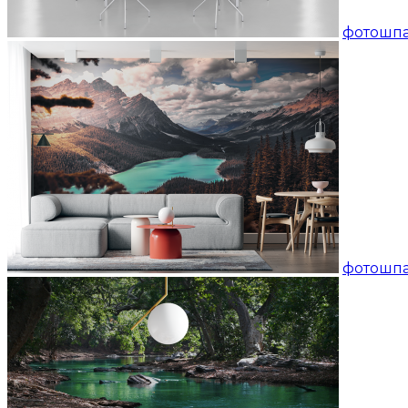
фотошпа
фотошпа