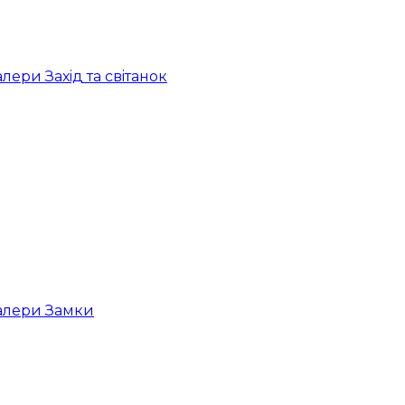
ери Захiд та свiтанок
алери Замки