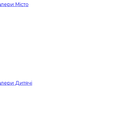
лери Мiсто
лери Дитячi