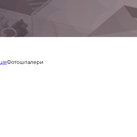
цiя
Фотошпалери