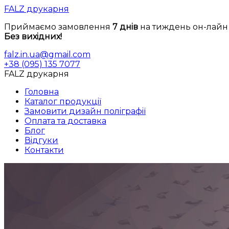
FALZ друкарня
Приймаємо замовлення
7 днiв
на тиждень он-лайн
Без вихiдних!
falz.in.ua@gmail.com
+38 (095) 135 7077
FALZ друкарня
Головна
Каталог продукцiї
Замовити дизайн полiграфiї
Оплата та доставка
Блог
Вiдгуки
Контакти