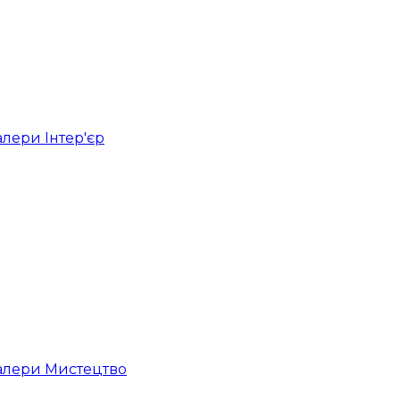
лери Iнтер'єр
лери Мистецтво