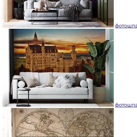
фотошпал
фотошп