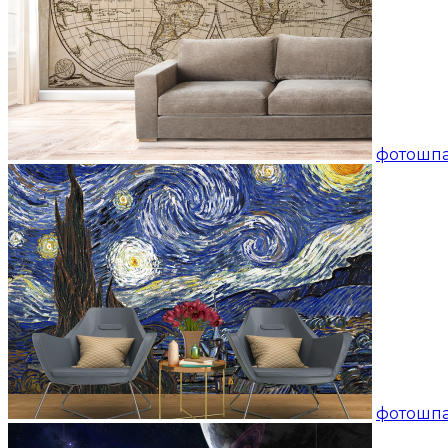
фотошпа
фотошпа