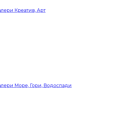
лери Креатив, Арт
лери Море, Гори, Водоспади