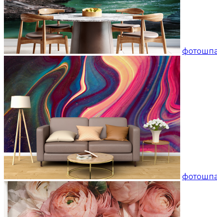
фотошп
фотошпа