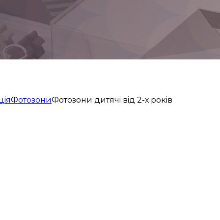
цiя
Фотозони
Фотозони дитячi вiд 2-х рокiв