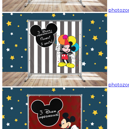
photozon
photozon