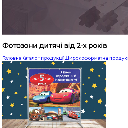
Фотозони дитячi вiд 2-х рокiв
Головна
Каталог продукцiї
Широкоформатна продук