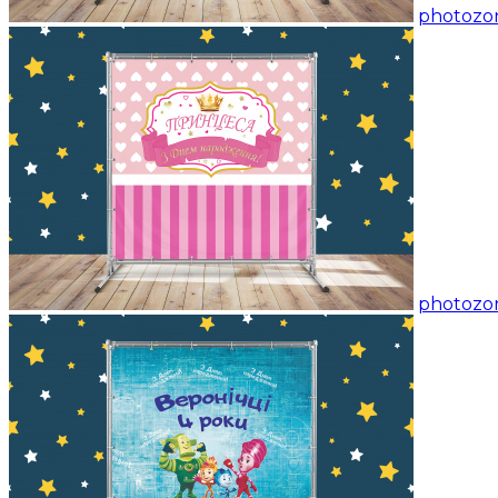
photozon
photozon