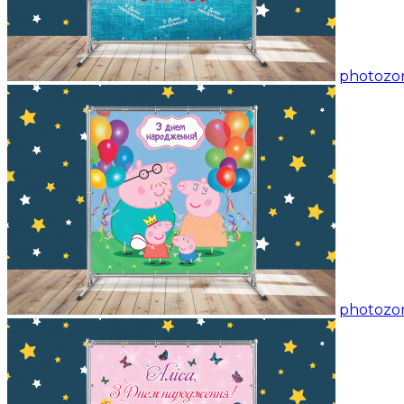
photozon
photozon