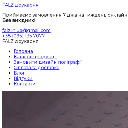
FALZ друкарня
Приймаємо замовлення
7 днiв
на тиждень он-лайн
Без вихiдних!
falz.in.ua@gmail.com
+38 (095) 135 7077
FALZ друкарня
Головна
Каталог продукцiї
Замовити дизайн полiграфiї
Оплата та доставка
Блог
Вiдгуки
Контакти