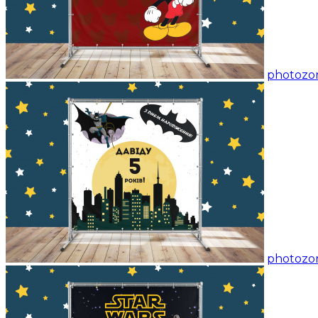
photozon
photozon