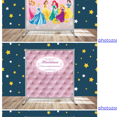
photozon
photozon